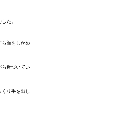
でした。
すら顔をしかめ
がら近づいてい
っくり手を出し
。