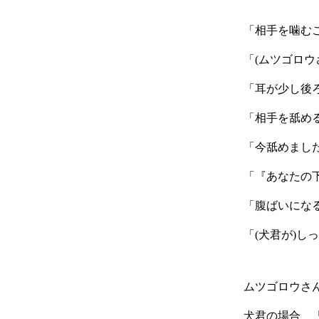
「相手を噛む
「(ムツゴロウ
「耳が少し後
「相手を舐め
「今舐めまし
「『あなたの
「腹ばいにな
「(犬君が)
ムツゴロウさ
犬君の場合、