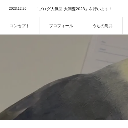
2024.04.23
第11回屋内バードランオフ会についてのお知らせで
2023.12.26
「ブログ人気回 大調査2023」を行います！
2023.08.29
第8回屋内バードランオフ会の事前参加予約につい
2025.09.2
第13回鳥さん同伴オフ会のご案内
コンセプト
プロフィール
うちの鳥共
コンセプト
プロフィール
うちの鳥共