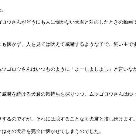
た。
ゴロウさんがどうにも人に懐かない犬君と対面したときの動画
にも懐かず、人を見ては吠えて威嚇するような子で、飼い主で
。
ムツゴロウさんはいつものように「よーしよしよし」と言いな
て威嚇を続ける犬君の気持ちを探りつつ、ムツゴロウさんはゆ
りするのですが、それには臆することなく犬君と接し続けます
にはその犬君を完全に懐かせてしまうのでした。