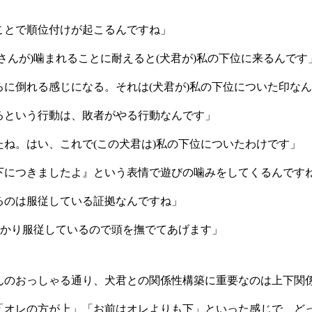
ことで順位付けが起こるんですね」
さんが)噛まれることに耐えると(犬君が)私の下位に来るんです
ろに倒れる感じになる。それは(犬君が)私の下位についた印な
るという行動は、敗者がやる行動なんです」
たね。はい、これで(この犬君は)私の下位についたわけです」
下につきましたよ』という表情で遊びの噛みをしてくるんです
るのは服従している証拠なんですね」
しっかり服従しているので頭を撫でてあげます」
んのおっしゃる通り、犬君との関係性構築に重要なのは上下関
「オレの方が上」「お前はオレよりも下」といった感じで、ど