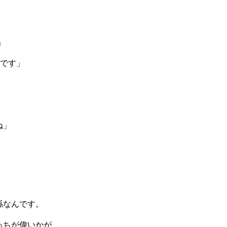
」
んです」
ね」
係なんです。
っちが偉いかが