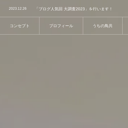
2024.04.23
第11回屋内バードランオフ会についてのお知らせで
2023.12.26
「ブログ人気回 大調査2023」を行います！
2023.08.29
第8回屋内バードランオフ会の事前参加予約につい
2025.09.2
第13回鳥さん同伴オフ会のご案内
コンセプト
プロフィール
うちの鳥共
コンセプト
プロフィール
うちの鳥共