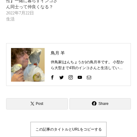
性】一緒に暮らすインコさ
ん同士って仲良くなる？
2022年7月22日
生活
鳥月 羊
伴鳥家(はんちょうか)の鳥月羊です。 小型か
ら大型まで4羽のインコさんと生活していま
す。 インコさんと一緒に過ごす中で、様々な
困りごとを経験してきました。 そしてそれを
いろいろな方法で解決して、今ではインコさ
んととても仲良く暮らしています。 これまで
の自分の経験を活かして、インコ好きさんの
インコライフをさらに楽しいものにしたい。
Post
Share
インコさんと「生涯の相棒」と呼べるような
関係性をゆっくりと楽しんでもらいたい。 そ
んな気持ちで情報を発信したりイベントを企
画したりしています。 「ずっと、いっしょ
この記事のタイトルとURLをコピーする
に、生きていく」 生涯の相棒インコと寄り添