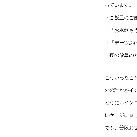
っています。
・ご飯皿にご
・「お水飲も
・「デーツあ
・夜の放鳥の
こういったこ
外の誰かがイ
どうにもイン
にケージに返
でも、普段お