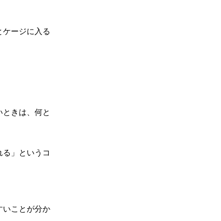
とケージに入る
いときは、何と
れる」というコ
すいことが分か