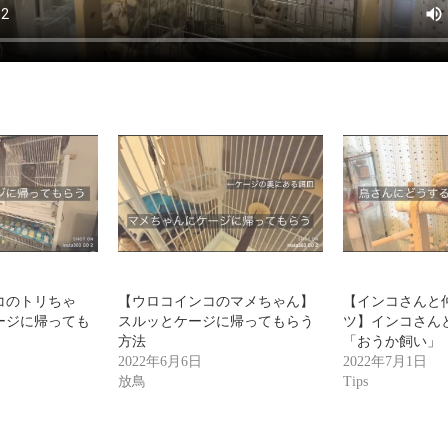
コのトリちゃ
【ウロコインコのマメちゃん】
【インコさんと
ージに帰っても
スルッとケージに帰ってもらう
ツ】インコさん
方法
「おうか飼い」
2022年6月6日
2022年7月1日
放鳥
Tips