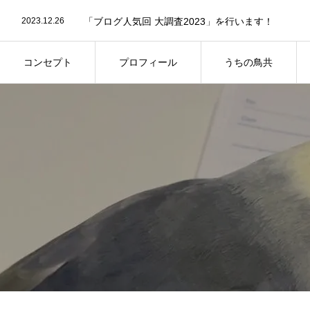
2024.04.23
第11回屋内バードランオフ会についてのお知らせで
2023.12.26
「ブログ人気回 大調査2023」を行います！
2023.08.29
第8回屋内バードランオフ会の事前参加予約につい
2025.09.2
第13回鳥さん同伴オフ会のご案内
コンセプト
プロフィール
うちの鳥共
コンセプト
プロフィール
うちの鳥共