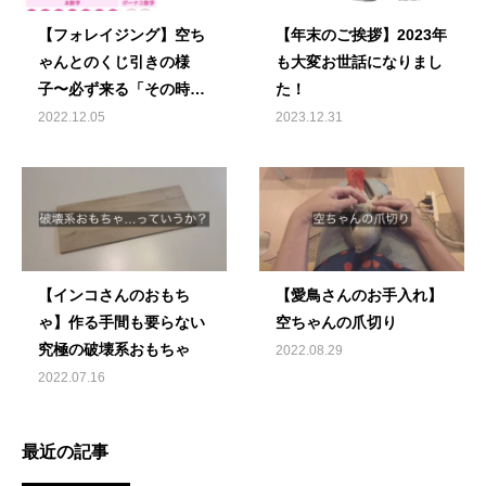
【フォレイジング】空ち
【年末のご挨拶】2023年
ゃんとのくじ引きの様
も大変お世話になりまし
子〜必ず来る「その時」
た！
のために
2023.12.31
2022.12.05
【インコさんのおもち
【愛鳥さんのお手入れ】
ゃ】作る手間も要らない
空ちゃんの爪切り
究極の破壊系おもちゃ
2022.08.29
2022.07.16
最近の記事