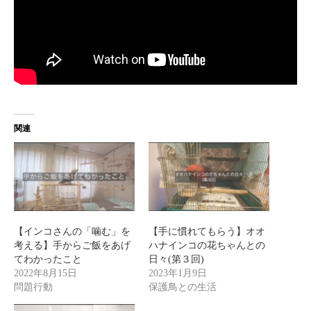
関連
【インコさんの「噛む」を
【手に慣れてもらう】オオ
考える】手からご飯をあげ
ハナインコの花ちゃんとの
てわかったこと
日々(第３回)
2022年8月15日
2023年1月9日
問題行動
保護鳥との生活