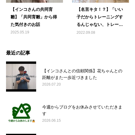
【インコさんの共同育
【名言キタ！？】「いい
雛】「共同育雛」から得
子だからトレーニングす
た気付きのお話
るんじゃない、トレーニ
ングするからいい子にな
2025.05.19
2022.09.08
るんだ」
最近の記事
【インコさんとの信頼関係】花ちゃんとの
距離がまた一歩近づきました
2026.07.20
今週からブログをお休みさせていただきま
す
2026.06.15