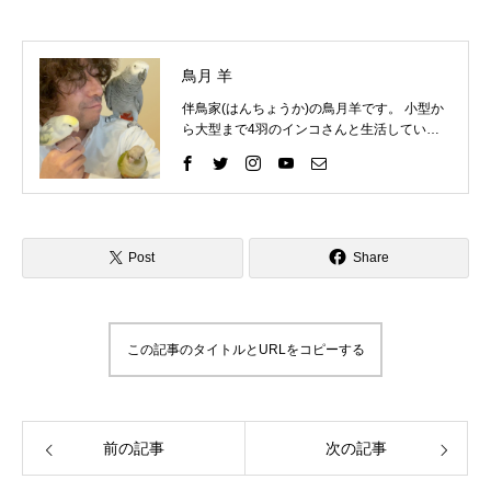
鳥月 羊
伴鳥家(はんちょうか)の鳥月羊です。 小型か
ら大型まで4羽のインコさんと生活していま
す。 インコさんと一緒に過ごす中で、様々な
困りごとを経験してきました。 そしてそれを
いろいろな方法で解決して、今ではインコさ
んととても仲良く暮らしています。 これまで
の自分の経験を活かして、インコ好きさんの
インコライフをさらに楽しいものにしたい。
Post
Share
インコさんと「生涯の相棒」と呼べるような
関係性をゆっくりと楽しんでもらいたい。 そ
んな気持ちで情報を発信したりイベントを企
画したりしています。 「ずっと、いっしょ
この記事のタイトルとURLをコピーする
に、生きていく」 生涯の相棒インコと寄り添
える生活を愛鳥家さんと一緒にデザインして
いきます。
前の記事
次の記事