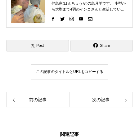
伴鳥家(はんちょうか)の鳥月羊です。 小型か
ら大型まで4羽のインコさんと生活していま
す。 インコさんと一緒に過ごす中で、様々な
困りごとを経験してきました。 そしてそれを
いろいろな方法で解決して、今ではインコさ
んととても仲良く暮らしています。 これまで
の自分の経験を活かして、インコ好きさんの
インコライフをさらに楽しいものにしたい。
Post
Share
インコさんと「生涯の相棒」と呼べるような
関係性をゆっくりと楽しんでもらいたい。 そ
んな気持ちで情報を発信したりイベントを企
画したりしています。 「ずっと、いっしょ
この記事のタイトルとURLをコピーする
に、生きていく」 生涯の相棒インコと寄り添
える生活を愛鳥家さんと一緒にデザインして
いきます。
前の記事
次の記事
関連記事