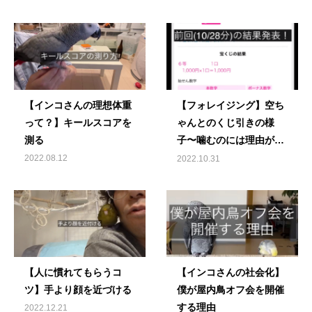
【インコさんの理想体重
【フォレイジング】空ち
って？】キールスコアを
ゃんとのくじ引きの様
測る
子〜噛むのには理由があ
る
2022.08.12
2022.10.31
【人に慣れてもらうコ
【インコさんの社会化】
ツ】手より顔を近づける
僕が屋内鳥オフ会を開催
する理由
2022.12.21