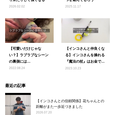
2026.02.02
2025.11.17
【可愛いだけじゃな
【インコさんと仲良くな
い？】ラブラブなシーン
る】インコさんを操れる
の裏側には…
『魔法の杖』はお金では
手に入らない
2022.08.24
2023.10.23
最近の記事
【インコさんとの信頼関係】花ちゃんとの
距離がまた一歩近づきました
2026.07.20