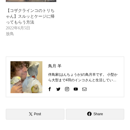
【コザクラインコのトリち
ゃん】スルッとケージに帰
ってもらう方法
2022年6月5日
放鳥
鳥月 羊
伴鳥家(はんちょうか)の鳥月羊です。 小型か
ら大型まで4羽のインコさんと生活していま
す。 インコさんと一緒に過ごす中で、様々な
困りごとを経験してきました。 そしてそれを
いろいろな方法で解決して、今ではインコさ
んととても仲良く暮らしています。 これまで
の自分の経験を活かして、インコ好きさんの
インコライフをさらに楽しいものにしたい。
Post
Share
インコさんと「生涯の相棒」と呼べるような
関係性をゆっくりと楽しんでもらいたい。 そ
んな気持ちで情報を発信したりイベントを企