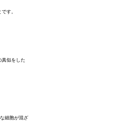
とです。
の真似をした
質な細胞が混ざ