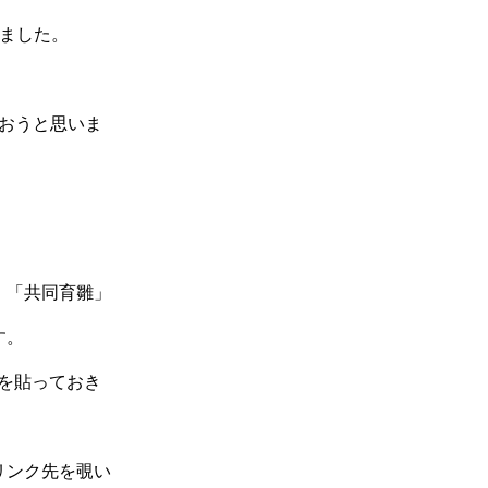
きました。
おうと思いま
。
、「共同育雛」
す。
ンクを貼っておき
リンク先を覗い