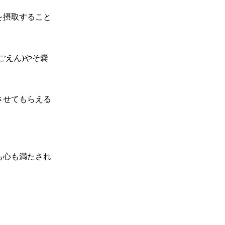
を摂取すること
ごえん)やそ嚢
させてもらえる
も心も満たされ