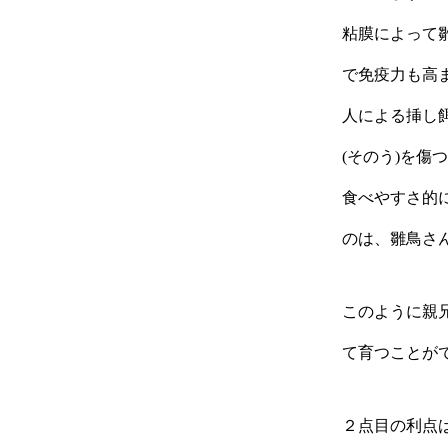
粘膜によって
で免疫力も高
人による挿し
(そのう)を
食べやすさ的
のは、雛鳥さ
このように親
て育つことが
２点目の利点