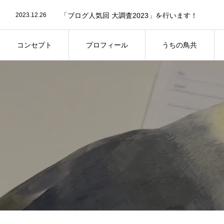
2024.04.23
第11回屋内バードランオフ会についてのお知らせで
2023.12.26
「ブログ人気回 大調査2023」を行います！
2023.08.29
第8回屋内バードランオフ会の事前参加予約につい
2025.09.2
第13回鳥さん同伴オフ会のご案内
コンセプト
プロフィール
うちの鳥共
コンセプト
プロフィール
うちの鳥共