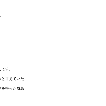
。
んです。
っと甘えていた
信を持った成鳥