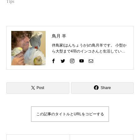
Tips
鳥月 羊
伴鳥家(はんちょうか)の鳥月羊です。 小型か
ら大型まで4羽のインコさんと生活していま
す。 インコさんと一緒に過ごす中で、様々な
困りごとを経験してきました。 そしてそれを
いろいろな方法で解決して、今ではインコさ
んととても仲良く暮らしています。 これまで
の自分の経験を活かして、インコ好きさんの
インコライフをさらに楽しいものにしたい。
Post
Share
インコさんと「生涯の相棒」と呼べるような
関係性をゆっくりと楽しんでもらいたい。 そ
んな気持ちで情報を発信したりイベントを企
画したりしています。 「ずっと、いっしょ
この記事のタイトルとURLをコピーする
に、生きていく」 生涯の相棒インコと寄り添
える生活を愛鳥家さんと一緒にデザインして
いきます。