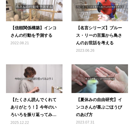
【信頼関係構築】インコ
【名言シリーズ】ブルー
さんの行動を予測する
ス・リーの言葉から鳥さ
んのお世話を考える
2022.08.21
2023.06.26
【たくさん読んでくれて
【夏休みの自由研究】イ
ありがとう！】今年のい
ンコさんが喜ぶごほうび
ろいろを振り返ってみよ
のあげ方
う
2023.07.31
2025.12.22