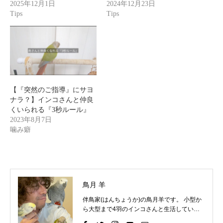
2025年12月1日
2024年12月23日
Tips
Tips
【『突然のご指導』にサヨ
ナラ？】インコさんと仲良
くいられる『3秒ルール』
2023年8月7日
噛み癖
鳥月 羊
伴鳥家(はんちょうか)の鳥月羊です。 小型か
ら大型まで4羽のインコさんと生活していま
す。 インコさんと一緒に過ごす中で、様々な