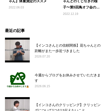
ゃん】体重測定のススメ
ゃんとのくじ引きの様
子〜第5回鳥オフ会の様
2022.06.03
子と来年の展望～
2022.12.19
最近の記事
【インコさんとの信頼関係】花ちゃんとの
距離がまた一歩近づきました
2026.07.20
今週からブログをお休みさせていただきま
す
2026.06.15
【インコさんのクリッピング】クリッピン
グについて1つだけ伝えたいこと