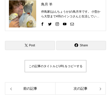
鳥月 羊
伴鳥家(はんちょうか)の鳥月羊です。 小型か
ら大型まで4羽のインコさんと生活していま
す。 インコさんと一緒に過ごす中で、様々な
困りごとを経験してきました。 そしてそれを
いろいろな方法で解決して、今ではインコさ
んととても仲良く暮らしています。 これまで
の自分の経験を活かして、インコ好きさんの
インコライフをさらに楽しいものにしたい。
Post
Share
インコさんと「生涯の相棒」と呼べるような
関係性をゆっくりと楽しんでもらいたい。 そ
んな気持ちで情報を発信したりイベントを企
画したりしています。 「ずっと、いっしょ
この記事のタイトルとURLをコピーする
に、生きていく」 生涯の相棒インコと寄り添
える生活を愛鳥家さんと一緒にデザインして
いきます。
前の記事
次の記事