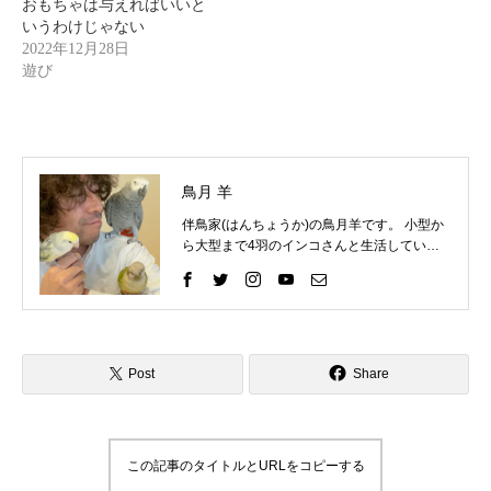
おもちゃは与えればいいと
いうわけじゃない
2022年12月28日
遊び
鳥月 羊
伴鳥家(はんちょうか)の鳥月羊です。 小型か
ら大型まで4羽のインコさんと生活していま
す。 インコさんと一緒に過ごす中で、様々な
困りごとを経験してきました。 そしてそれを
いろいろな方法で解決して、今ではインコさ
んととても仲良く暮らしています。 これまで
の自分の経験を活かして、インコ好きさんの
インコライフをさらに楽しいものにしたい。
Post
Share
インコさんと「生涯の相棒」と呼べるような
関係性をゆっくりと楽しんでもらいたい。 そ
んな気持ちで情報を発信したりイベントを企
画したりしています。 「ずっと、いっしょ
この記事のタイトルとURLをコピーする
に、生きていく」 生涯の相棒インコと寄り添