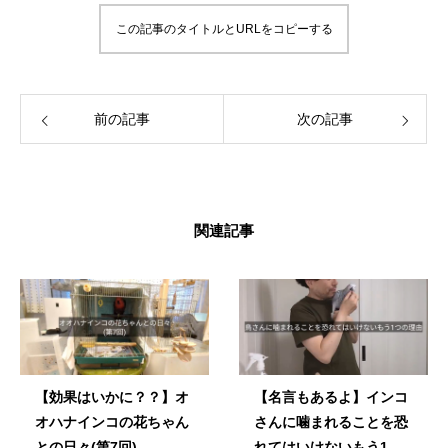
画したりしています。 「ずっと、いっしょ
この記事のタイトルとURLをコピーする
に、生きていく」 生涯の相棒インコと寄り添
える生活を愛鳥家さんと一緒にデザインして
いきます。
前の記事
次の記事
関連記事
【効果はいかに？？】オ
【名言もあるよ】インコ
オハナインコの花ちゃん
さんに噛まれることを恐
との日々(第7回)
れてはいけないもう1つ