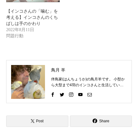
【インコさんの「噛む」を
考える】インコさんのくち
ばしは手のかわり
2022年8月11日
問題行動
鳥月 羊
伴鳥家(はんちょうか)の鳥月羊です。 小型か
ら大型まで4羽のインコさんと生活していま
す。 インコさんと一緒に過ごす中で、様々な
困りごとを経験してきました。 そしてそれを
いろいろな方法で解決して、今ではインコさ
んととても仲良く暮らしています。 これまで
の自分の経験を活かして、インコ好きさんの
インコライフをさらに楽しいものにしたい。
Post
Share
インコさんと「生涯の相棒」と呼べるような
関係性をゆっくりと楽しんでもらいたい。 そ
んな気持ちで情報を発信したりイベントを企