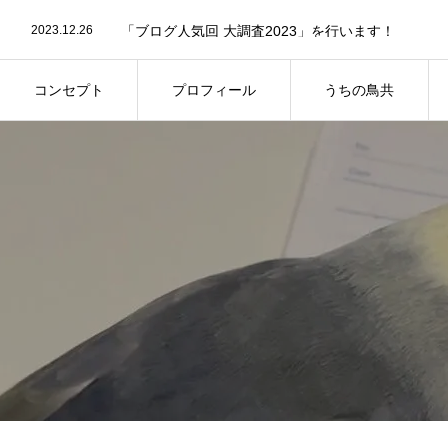
2024.04.23
第11回屋内バードランオフ会についてのお知らせで
2023.12.26
「ブログ人気回 大調査2023」を行います！
2023.08.29
第8回屋内バードランオフ会の事前参加予約につい
2025.09.2
第13回鳥さん同伴オフ会のご案内
コンセプト
プロフィール
うちの鳥共
コンセプト
プロフィール
うちの鳥共