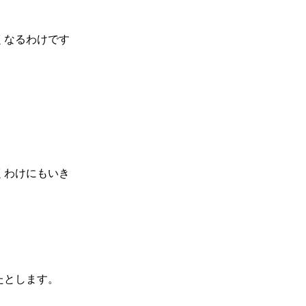
くなるわけです
。
くわけにもいき
たとします。