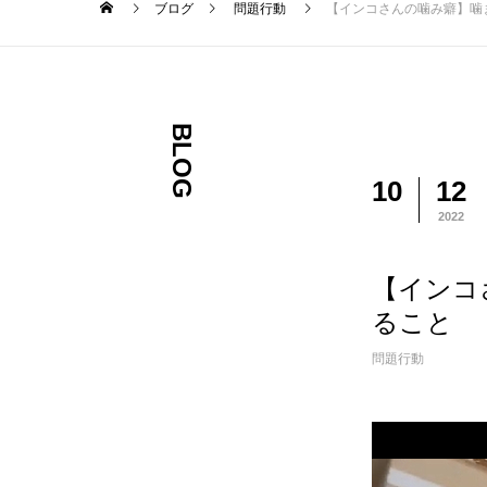
ブログ
問題行動
【インコさんの噛み癖】噛
BLOG
10
12
2022
【インコ
ること
問題行動