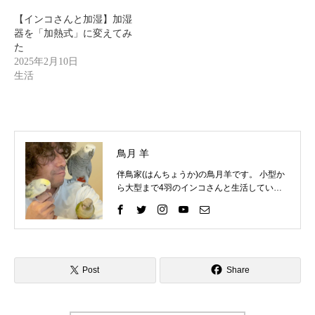
【インコさんと加湿】加湿
器を「加熱式」に変えてみ
た
2025年2月10日
生活
鳥月 羊
伴鳥家(はんちょうか)の鳥月羊です。 小型か
ら大型まで4羽のインコさんと生活していま
す。 インコさんと一緒に過ごす中で、様々な
困りごとを経験してきました。 そしてそれを
いろいろな方法で解決して、今ではインコさ
んととても仲良く暮らしています。 これまで
の自分の経験を活かして、インコ好きさんの
インコライフをさらに楽しいものにしたい。
Post
Share
インコさんと「生涯の相棒」と呼べるような
関係性をゆっくりと楽しんでもらいたい。 そ
んな気持ちで情報を発信したりイベントを企