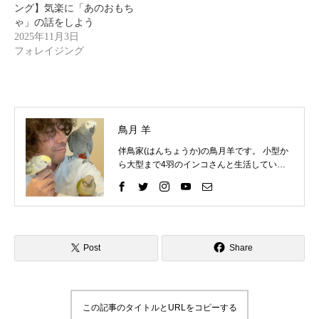
ング】気楽に「あのおもち
ゃ」の話をしよう
2025年11月3日
フォレイジング
鳥月 羊
伴鳥家(はんちょうか)の鳥月羊です。 小型か
ら大型まで4羽のインコさんと生活していま
す。 インコさんと一緒に過ごす中で、様々な
困りごとを経験してきました。 そしてそれを
いろいろな方法で解決して、今ではインコさ
んととても仲良く暮らしています。 これまで
の自分の経験を活かして、インコ好きさんの
インコライフをさらに楽しいものにしたい。
Post
Share
インコさんと「生涯の相棒」と呼べるような
関係性をゆっくりと楽しんでもらいたい。 そ
んな気持ちで情報を発信したりイベントを企
画したりしています。 「ずっと、いっしょ
この記事のタイトルとURLをコピーする
に、生きていく」 生涯の相棒インコと寄り添