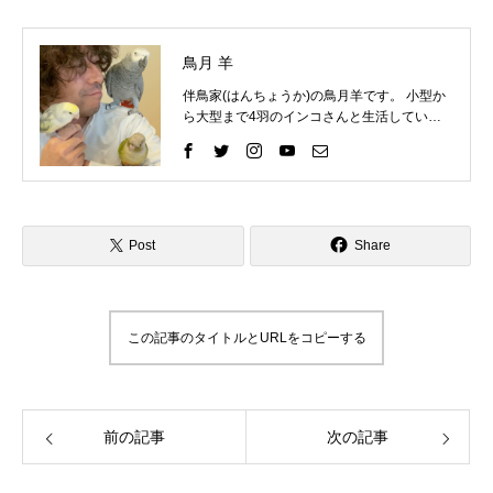
鳥月 羊
伴鳥家(はんちょうか)の鳥月羊です。 小型か
ら大型まで4羽のインコさんと生活していま
す。 インコさんと一緒に過ごす中で、様々な
困りごとを経験してきました。 そしてそれを
いろいろな方法で解決して、今ではインコさ
んととても仲良く暮らしています。 これまで
の自分の経験を活かして、インコ好きさんの
インコライフをさらに楽しいものにしたい。
Post
Share
インコさんと「生涯の相棒」と呼べるような
関係性をゆっくりと楽しんでもらいたい。 そ
んな気持ちで情報を発信したりイベントを企
画したりしています。 「ずっと、いっしょ
この記事のタイトルとURLをコピーする
に、生きていく」 生涯の相棒インコと寄り添
える生活を愛鳥家さんと一緒にデザインして
いきます。
前の記事
次の記事