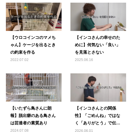
【ウロコインコのマメち
【インコさんの幸せのた
ゃん】ケージを出るとき
めに】何気ない「良い」
の約束を作る
を見落とさない
2022.07.02
2025.06.16
【いたずら鳥さんに朗
【インコさんとの関係
報】脱出癖のある鳥さん
性】「ごめんね」ではな
は芸達者の素質あり
く「ありがとう」で伝え
る
2024.07.08
2026.06.01