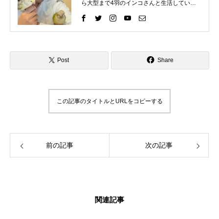
ら大型まで4羽のインコさんと生活していま
す。 インコさんと一緒に過ごす中で、様々な
困りごとを経験してきました。 そしてそれを
いろいろな方法で解決して、今ではインコさ
んととても仲良く暮らしています。 これまで
の自分の経験を活かして、インコ好きさんの
インコライフをさらに楽しいものにしたい。
Post
Share
インコさんと「生涯の相棒」と呼べるような
関係性をゆっくりと楽しんでもらいたい。 そ
んな気持ちで情報を発信したりイベントを企
画したりしています。 「ずっと、いっしょ
この記事のタイトルとURLをコピーする
に、生きていく」 生涯の相棒インコと寄り添
える生活を愛鳥家さんと一緒にデザインして
いきます。
前の記事
次の記事
関連記事