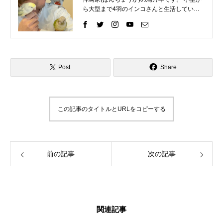
ら大型まで4羽のインコさんと生活していま
す。 インコさんと一緒に過ごす中で、様々な
困りごとを経験してきました。 そしてそれを
いろいろな方法で解決して、今ではインコさ
んととても仲良く暮らしています。 これまで
の自分の経験を活かして、インコ好きさんの
インコライフをさらに楽しいものにしたい。
Post
Share
インコさんと「生涯の相棒」と呼べるような
関係性をゆっくりと楽しんでもらいたい。 そ
んな気持ちで情報を発信したりイベントを企
画したりしています。 「ずっと、いっしょ
この記事のタイトルとURLをコピーする
に、生きていく」 生涯の相棒インコと寄り添
える生活を愛鳥家さんと一緒にデザインして
いきます。
前の記事
次の記事
関連記事