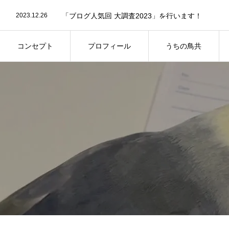
2024.04.23
第11回屋内バードランオフ会についてのお知らせで
2023.12.26
「ブログ人気回 大調査2023」を行います！
2023.08.29
第8回屋内バードランオフ会の事前参加予約につい
2025.09.2
第13回鳥さん同伴オフ会のご案内
コンセプト
プロフィール
うちの鳥共
コンセプト
プロフィール
うちの鳥共