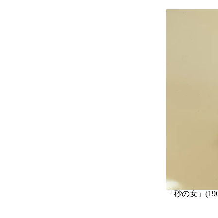
「砂の女」(19