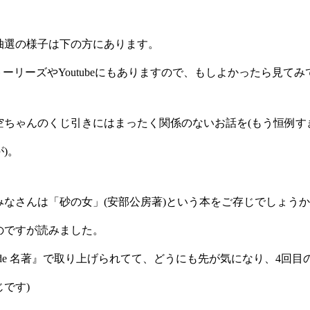
抽選の様子は下の方にあります。
mのストーリーズやYoutubeにもありますので、もしよかったら見て
空ちゃんのくじ引きにはまったく関係のないお話を(もう恒例す
)。
みなさんは「砂の女」(安部公房著)という本をご存じでしょう
のですが読みました。
0分 de 名著』で取り上げられてて、どうにも先が気になり、4回
です)