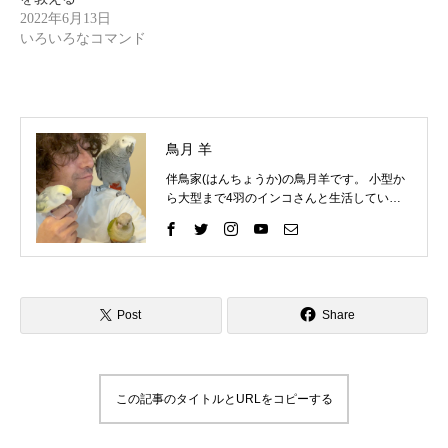
2022年6月13日
いろいろなコマンド
鳥月 羊
伴鳥家(はんちょうか)の鳥月羊です。 小型か
ら大型まで4羽のインコさんと生活していま
す。 インコさんと一緒に過ごす中で、様々な
困りごとを経験してきました。 そしてそれを
いろいろな方法で解決して、今ではインコさ
んととても仲良く暮らしています。 これまで
の自分の経験を活かして、インコ好きさんの
インコライフをさらに楽しいものにしたい。
Post
Share
インコさんと「生涯の相棒」と呼べるような
関係性をゆっくりと楽しんでもらいたい。 そ
んな気持ちで情報を発信したりイベントを企
画したりしています。 「ずっと、いっしょ
この記事のタイトルとURLをコピーする
に、生きていく」 生涯の相棒インコと寄り添
える生活を愛鳥家さんと一緒にデザインして
いきます。