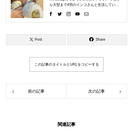
ら大型まで4羽のインコさんと生活していま
す。 インコさんと一緒に過ごす中で、様々な
困りごとを経験してきました。 そしてそれを
いろいろな方法で解決して、今ではインコさ
んととても仲良く暮らしています。 これまで
の自分の経験を活かして、インコ好きさんの
インコライフをさらに楽しいものにしたい。
Post
Share
インコさんと「生涯の相棒」と呼べるような
関係性をゆっくりと楽しんでもらいたい。 そ
んな気持ちで情報を発信したりイベントを企
画したりしています。 「ずっと、いっしょ
この記事のタイトルとURLをコピーする
に、生きていく」 生涯の相棒インコと寄り添
える生活を愛鳥家さんと一緒にデザインして
いきます。
前の記事
次の記事
関連記事