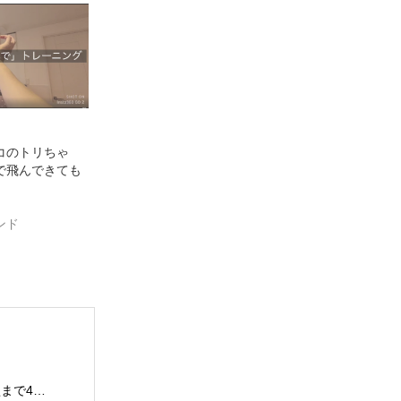
コのトリちゃ
で飛んできても
ンド
伴鳥家(はんちょうか)の鳥月羊です。 小型から大型まで4羽のインコさんと生活しています。 インコさんと一緒に過ごす中で、様々な困りごとを経験してきました。 そしてそれをいろいろな方法で解決して、今ではインコさんととても仲良く暮らしています。 これまでの自分の経験を活かして、インコ好きさんのインコライフをさらに楽しいものにしたい。 インコさんと「生涯の相棒」と呼べるような関係性をゆっくりと楽しんでもらいたい。 そんな気持ちで情報を発信したりイベントを企画したりしています。 「ずっと、いっしょに、生きていく」 生涯の相棒インコと寄り添える生活を愛鳥家さんと一緒にデザインしていきます。