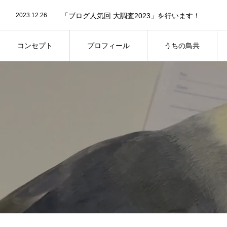
2024.04.23
第11回屋内バードランオフ会についてのお知らせで
2023.12.26
「ブログ人気回 大調査2023」を行います！
2023.08.29
第8回屋内バードランオフ会の事前参加予約につい
2025.09.2
第13回鳥さん同伴オフ会のご案内
コンセプト
プロフィール
うちの鳥共
コンセプト
プロフィール
うちの鳥共