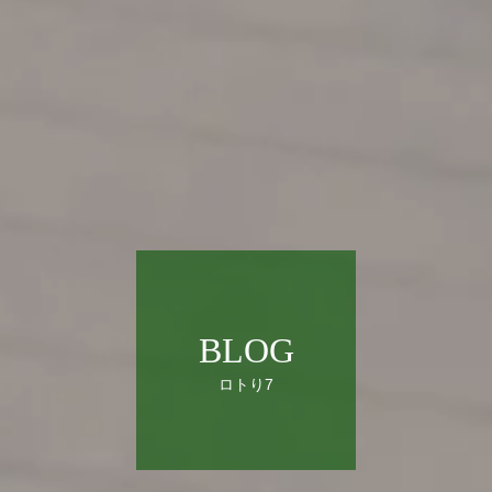
BLOG
ロトり7