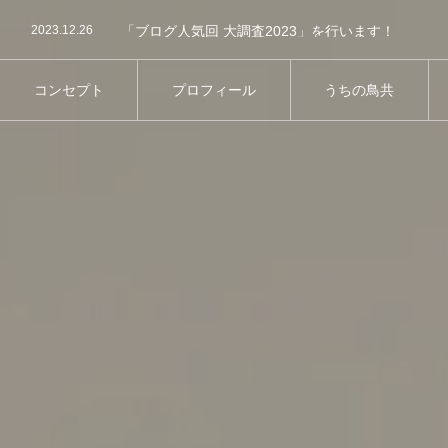
2024.04.23
第11回屋内バードランオフ会についてのお知らせで
2023.12.26
「ブログ人気回 大調査2023」を行います！
2023.08.29
第8回屋内バードランオフ会の事前参加予約につい
2025.09.2
第13回鳥さん同伴オフ会のご案内
コンセプト
プロフィール
うちの鳥共
コンセプト
プロフィール
うちの鳥共