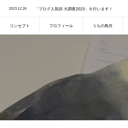
2024.04.23
第11回屋内バードランオフ会についてのお知らせで
2023.12.26
「ブログ人気回 大調査2023」を行います！
2023.08.29
第8回屋内バードランオフ会の事前参加予約につい
2025.09.2
第13回鳥さん同伴オフ会のご案内
コンセプト
プロフィール
うちの鳥共
コンセプト
プロフィール
うちの鳥共