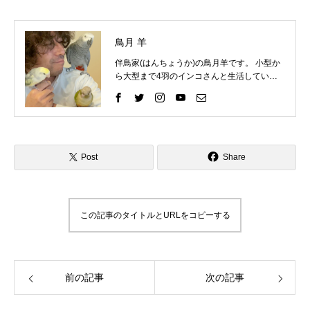
鳥月 羊
伴鳥家(はんちょうか)の鳥月羊です。 小型か
ら大型まで4羽のインコさんと生活していま
す。 インコさんと一緒に過ごす中で、様々な
困りごとを経験してきました。 そしてそれを
いろいろな方法で解決して、今ではインコさ
んととても仲良く暮らしています。 これまで
の自分の経験を活かして、インコ好きさんの
インコライフをさらに楽しいものにしたい。
Post
Share
インコさんと「生涯の相棒」と呼べるような
関係性をゆっくりと楽しんでもらいたい。 そ
んな気持ちで情報を発信したりイベントを企
画したりしています。 「ずっと、いっしょ
この記事のタイトルとURLをコピーする
に、生きていく」 生涯の相棒インコと寄り添
える生活を愛鳥家さんと一緒にデザインして
いきます。
前の記事
次の記事