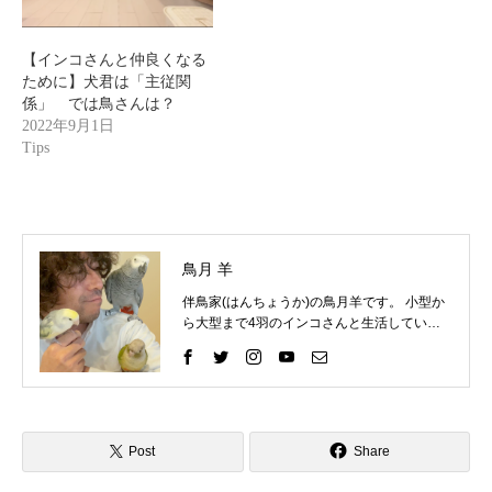
【インコさんと仲良くなる
ために】犬君は「主従関
係」 では鳥さんは？
2022年9月1日
Tips
鳥月 羊
伴鳥家(はんちょうか)の鳥月羊です。 小型か
ら大型まで4羽のインコさんと生活していま
す。 インコさんと一緒に過ごす中で、様々な
困りごとを経験してきました。 そしてそれを
いろいろな方法で解決して、今ではインコさ
んととても仲良く暮らしています。 これまで
の自分の経験を活かして、インコ好きさんの
インコライフをさらに楽しいものにしたい。
Post
Share
インコさんと「生涯の相棒」と呼べるような
関係性をゆっくりと楽しんでもらいたい。 そ