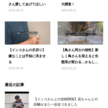
さん愛してあげてほしい
大調査！
2024.09.23
2023.08.21
【インコさんの爪切り】
【鳥さん同士の相性】新
嫌なことは手短に済ませ
しく鳥さんを迎えると生
る
態系が変わる…かもしれ
ない
2024.06.24
2023.05.29
最近の記事
【インコさんとの信頼関係】花ちゃんとの
距離がまた一歩近づきました