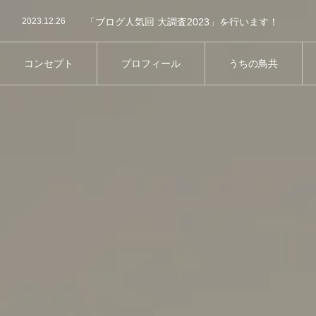
2024.04.23
第11回屋内バードランオフ会についてのお知らせで
2023.12.26
「ブログ人気回 大調査2023」を行います！
2023.08.29
第8回屋内バードランオフ会の事前参加予約につい
2025.09.2
第13回鳥さん同伴オフ会のご案内
コンセプト
プロフィール
うちの鳥共
コンセプト
プロフィール
うちの鳥共