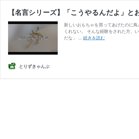
【名言シリーズ】「こうやるんだよ」と
新しいおもちゃを買ってあげたのに鳥
くれない。 そんな経験をされた方、
【名
だな」 …
続きを読む
言
シ
リ
ー
とりずきゃんぷ
ズ】
「こ
う
や
る
ん
だ
よ」
と
お
手